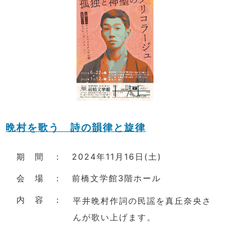
晩村を歌う 詩の韻律と旋律
期 間 ： 2024年11月16日(土)
会 場 ： 前橋文学館3階ホール
内 容 ：
平井晩村作詞の民謡を真丘奈央さ
んが歌い上げます。