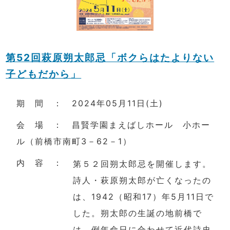
第52回萩原朔太郎忌「ボクらはたよりない
子どもだから」
期 間 ： 2024年05月11日(土)
会 場 ： 昌賢学園まえばしホール 小ホー
ル（前橋市南町3－62－1）
内 容 ：
第５２回朔太郎忌を開催します。
詩人・萩原朔太郎が亡くなったの
は、1942（昭和17）年5月11日で
した。朔太郎の生誕の地前橋で
は、例年命日に合わせて近代詩史