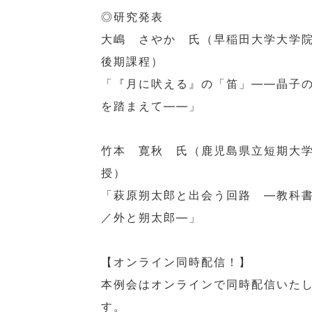
◎研究発表
大嶋 さやか 氏（早稲田大学大学
後期課程）
「『月に吠える』の「笛」——晶子
を踏まえて――」
竹本 寛秋 氏（鹿児島県立短期大
授）
「萩原朔太郎と出会う回路 —教科
／外と朔太郎―」
【オンライン同時配信！】
本例会はオンラインで同時配信いた
す。