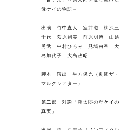
母ケイの物語～
出演 竹中直人 室井滋 柳沢三
千代 萩原朔美 前原明博 山越
勇武 中村ひろみ 見城由香 大
島加代子 大島政昭
脚本・演出 生方保光（劇団ザ・
マルクシアター）
第二部 対談「朔太郎の母ケイの
真実」
出演 梯 久美子（ノンフィクシ