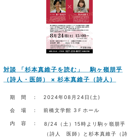
対談 「杉本真維子を読む」 駒ヶ嶺朋乎
（詩人・医師） × 杉本真維子（詩人）
期 間 ： 2024年08月24日(土)
会 場 ： 前橋文学館 3Ｆホール
内 容 ：
8/24（土）15時よリ駒ヶ嶺朋乎
（詩人 医師）と杉本真維子（詩