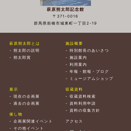
萩原朔太郎記念館
〒371-0016
群馬県前橋市城東町一丁目2-19
萩原朔太郎とは
施設概要
-
朔太郎の説明
-
特別館長のあいさつ
-
朔太郎賞
-
施設案内
-
利用案内
-
年報・館報・ブログ
-
ミュージアムショップ
展示
収蔵資料
-
現在の企画展
-
収蔵資料検索
-
過去の企画展
-
資料利用申請
-
資料の収集方針
催し物
-
企画展関連イベント
アクセス
-
その他イベント