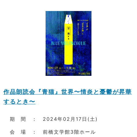
作品朗読会『青猫』世界〜情炎と憂鬱が昇華
するとき〜
期 間 ： 2024年02月17日(土)
会 場 ： 前橋文学館3階ホール