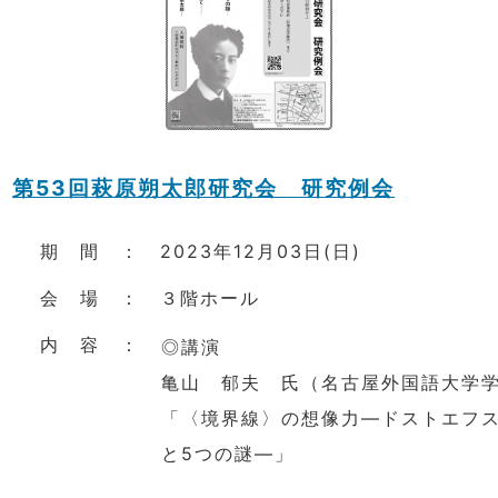
第53回萩原朔太郎研究会 研究例会
期 間 ： 2023年12月03日(日)
会 場 ： ３階ホール
内 容 ：
◎講演
亀山 郁夫 氏（名古屋外国語大学
「〈境界線〉の想像力―ドストエフ
と5つの謎―」