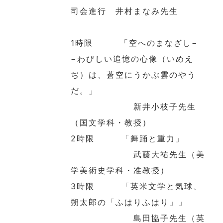
司会進行 井村まなみ先生
1時限 「空へのまなざし−
−わびしい追憶の心像（いめえ
ぢ）は、蒼空にうかぶ雲のやう
だ。」
新井小枝子先生
（国文学科・教授）
2時限 「舞踊と重力」
武藤大祐先生（美
学美術史学科・准教授）
3時限 「英米文学と気球、
朔太郎の「ふはりふはり」」
島田協子先生（英