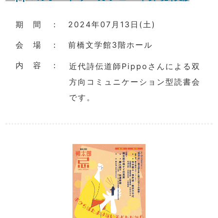
期 間 ： 2024年07月13日(土)
会 場 ： 前橋文学館3階ホール
内 容 ：
近代詩伝道師Pippoさんによる双
方向コミュニケーション型読書会
です。