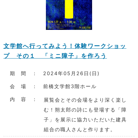
文学館へ行ってみよう！体験ワークショッ
プ その１ 「ミニ障子」を作ろう
期 間 ： 2024年05月26日(日)
会 場 ： 前橋文学館3階ホール
内 容 ：
展覧会とその会場をより深く楽し
む！朔太郎の詩にも登場する「障
子」を展示に協力いただいた建具
組合の職人さんと作ります。