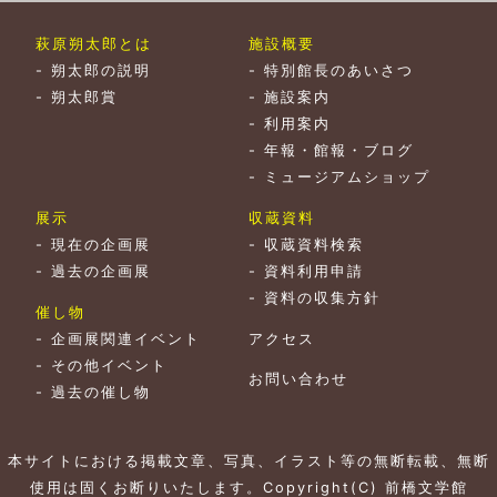
萩原朔太郎とは
施設概要
-
朔太郎の説明
-
特別館長のあいさつ
-
朔太郎賞
-
施設案内
-
利用案内
-
年報・館報・ブログ
-
ミュージアムショップ
展示
収蔵資料
-
現在の企画展
-
収蔵資料検索
-
過去の企画展
-
資料利用申請
-
資料の収集方針
催し物
-
企画展関連イベント
アクセス
-
その他イベント
お問い合わせ
-
過去の催し物
本サイトにおける掲載文章、写真、イラスト等の無断転載、無断
使用は固くお断りいたします。Copyright(C) 前橋文学館