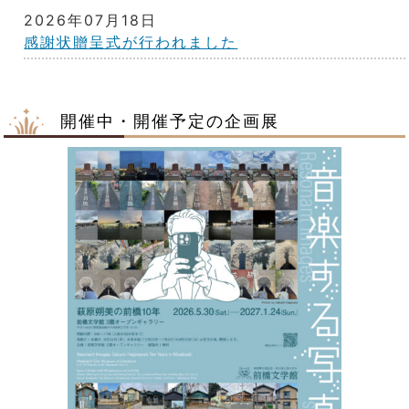
2026年07月18日
感謝状贈呈式が行われました
2026年07月16日
【満員御礼】7/18さんぽ展中山庸子講演会「散歩
開催中・開催予定の企画展
と創作」
2026年07月14日
7月22日（水）資料検索システム メンテナンスの
お知らせ
2026年07月13日
８月１日（土）「朔太郎の危険な散歩」展ワークシ
ョップ開催 お散歩バッグを作ろう！
2026年07月08日
前橋ウィッチーズの等身大パネルが広瀬川に出現！
2026年06月23日
10月18日(日) 朔太郎音楽祭2026 マンドリンオ