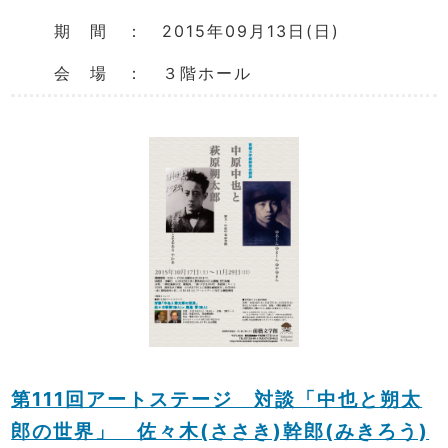
期 間 ： 2015年09月13日(日)
会 場 ： ３階ホール
第111回アートステージ 対談「中也と朔太
郎の世界」 佐々木(ささき)幹郎(みきろう)