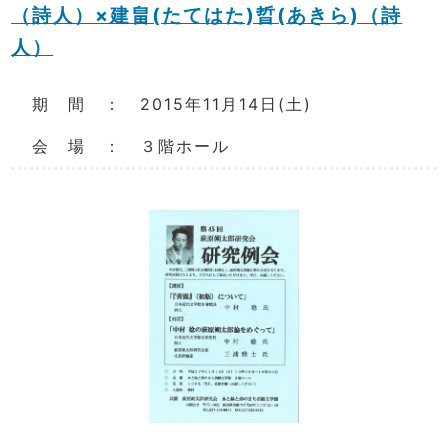
（詩人）×建畠(たてはた)晢(あきら)（詩
人）
期 間 ： 2015年11月14日(土)
会 場 ： ３階ホール