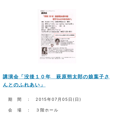
講演会「没後１０年 萩原朔太郎の娘葉子さ
んとのふれあい」
期 間 ： 2015年07月05日(日)
会 場 ： ３階ホール