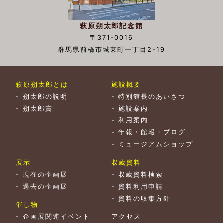
萩原朔太郎記念館
〒371-0016
群馬県前橋市城東町一丁目2-19
萩原朔太郎とは
施設概要
-
朔太郎の説明
-
特別館長のあいさつ
-
朔太郎賞
-
施設案内
-
利用案内
-
年報・館報・ブログ
-
ミュージアムショップ
展示
収蔵資料
-
現在の企画展
-
収蔵資料検索
-
過去の企画展
-
資料利用申請
-
資料の収集方針
催し物
-
企画展関連イベント
アクセス