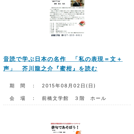
音読で学ぶ日本の名作 「私の表現＝文＋
声」 芥川龍之介『蜜柑』を読む
期 間 ： 2015年08月02日(日)
会 場 ： 前橋文学館 ３階 ホール