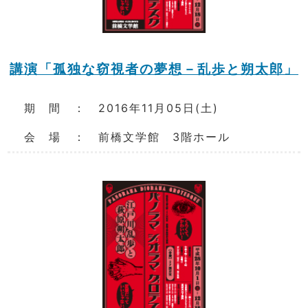
講演「孤独な窃視者の夢想－乱歩と朔太郎」
期 間 ： 2016年11月05日(土)
会 場 ： 前橋文学館 3階ホール