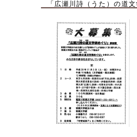
「広瀬川詩（うた）の道文