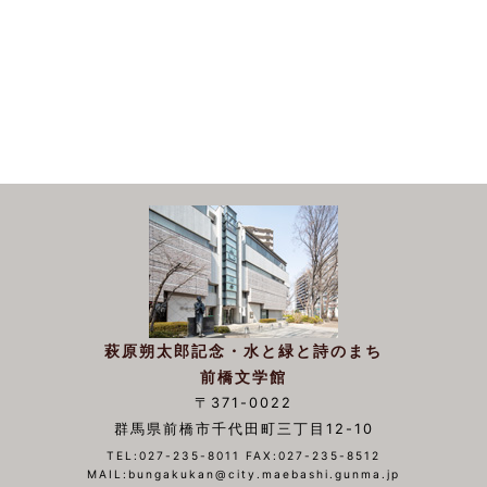
萩原朔太郎記念・水と緑と詩のまち
前橋文学館
〒371-0022
群馬県前橋市千代田町三丁目12-10
TEL:027-235-8011 FAX:027-235-8512
MAIL:bungakukan@city.maebashi.gunma.jp