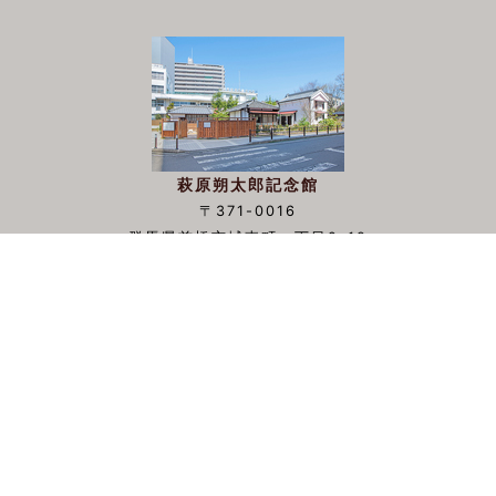
萩原朔太郎記念館
〒371-0016
群馬県前橋市城東町一丁目2-19
▲TOP
萩原朔太郎とは
施設概要
-
朔太郎の説明
-
特別館長のあいさつ
-
朔太郎賞
-
施設案内
-
利用案内
-
年報・館報・ブログ
-
ミュージアムショップ
展示
収蔵資料