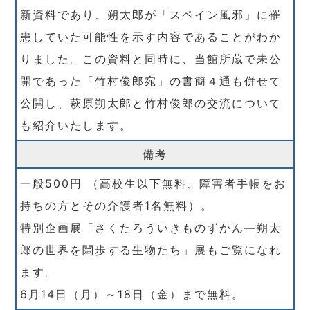
新資料であり、朔太郎が「スペイン風邪」に罹
患していた可能性を示す内容であることがわか
りました。この資料と同時に、当館所蔵で未公
開であった「竹村俊郎宛」の書簡４通も併せて
公開し、萩原朔太郎と竹村俊郎の交流について
も紹介いたします。
備考
一般500円 （高校生以下無料、障害者手帳をお
持ちの方とその介護者1名無料）。
特別企画展「さくたろういきものずかん―朔太
郎の世界を闊歩する生物たち」展もご覧になれ
ます。
6月14日（月）～18日（金）まで無料。