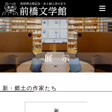
前橋文学館
新・郷土の作家たち