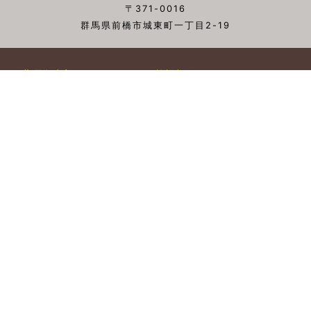
〒371-0016
群馬県前橋市城東町一丁目2-19
萩原朔太郎とは
施設概要
▲TOP
-
朔太郎の説明
-
特別館長のあいさつ
-
朔太郎賞
-
施設案内
-
利用案内
-
年報・館報・ブログ
-
ミュージアムショップ
展示
収蔵資料
-
現在の企画展
-
収蔵資料検索
-
過去の企画展
-
資料利用申請
-
資料の収集方針
催し物
-
企画展関連イベント
アクセス
-
その他イベント
お問い合わせ
-
過去の催し物