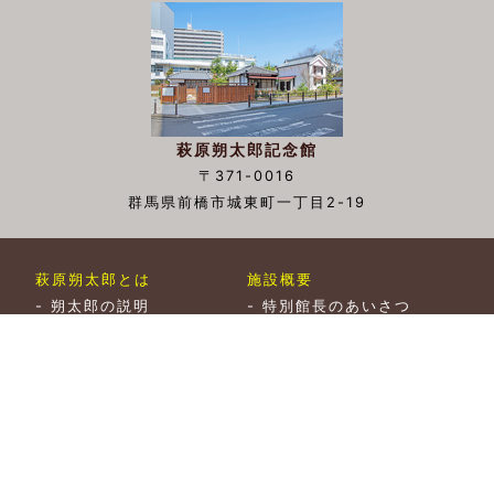
萩原朔太郎記念館
〒371-0016
群馬県前橋市城東町一丁目2-19
萩原朔太郎とは
施設概要
-
朔太郎の説明
-
特別館長のあいさつ
-
朔太郎賞
-
施設案内
▲TOP
-
利用案内
-
年報・館報・ブログ
-
ミュージアムショップ
展示
収蔵資料
-
現在の企画展
-
収蔵資料検索