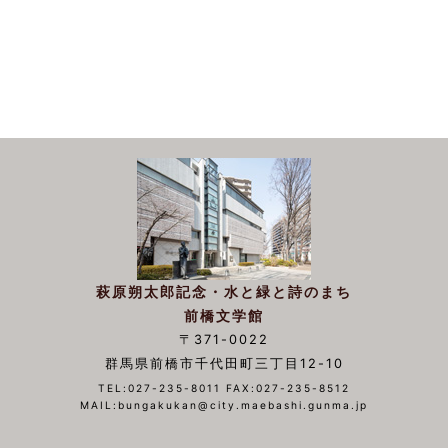
萩原朔太郎記念・水と緑と詩のまち
前橋文学館
〒371-0022
群馬県前橋市千代田町三丁目12-10
TEL:027-235-8011 FAX:027-235-8512
MAIL:bungakukan@city.maebashi.gunma.jp