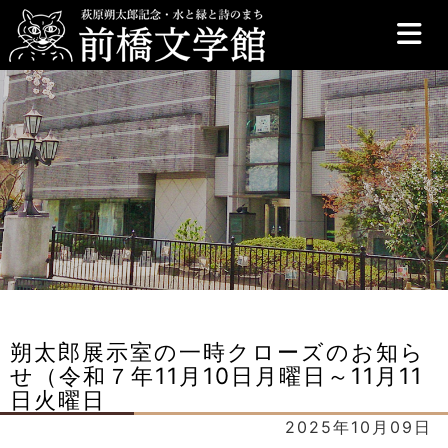
前橋文学館
朔太郎展示室の一時クローズのお知ら
せ（令和７年11月10日月曜日～11月11
日火曜日
2025年10月09日