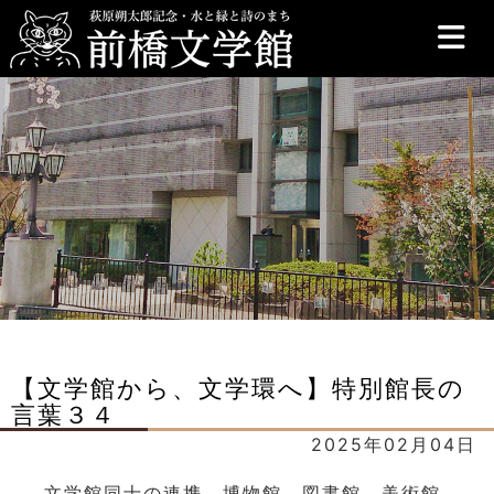
前橋文学館
【文学館から、文学環へ】特別館長の
言葉３４
2025年02月04日
文学館同士の連携、博物館、図書館、美術館、