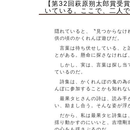
【第32回萩原朔太郎賞受
いている。ここで、二人
隠れていると、〝見つからなけ
供の頃のかくれんぼ遊びだ。
言葉は待ち伏せしている、と誰
とがある。懸命に探さなければ
しかし、実は、言葉は探し当て
ているのだ。
詩集は、かくれんぼの鬼の為の
んぼに参加することかも知れな
最果タヒさんの詩は、読み手が
い、励まし合う。そんな姿が浮
だから、私は最果タヒ詩集は、
揺り動かすのにいいと、吉増剛
の心をも揺さぶるのだ。